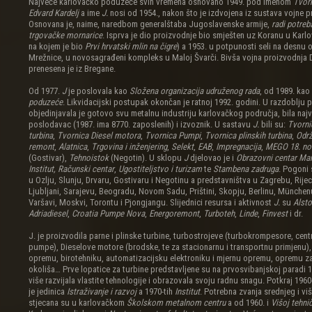
Najveće karlovačko poduzeće svih vremena osnovano 1949. pod imenom
Tvorn
Edvard Kardelj
a ime
J.
nosi od 1954., nakon što je izdvojena iz sustava vojne p
Osnovana je, naime, naredbom generalštaba Jugoslavenske armije,
radi potreba
trgovačke mornarice
. Isprva je dio proizvodnje bio smješten uz Koranu u Karl
na kojem je bio
Prvi hrvatski mlin na čigre
) a 1953. u potpunosti seli na desnu 
Mrežnice, u novosagrađeni kompleks u Maloj Švarči. Bivša vojna proizvodnja 
prenesena je iz Bregane.
Od 1977.
J
je poslovala kao
Složena organizacija udruženog rada
, od 1989. kao
poduzeće
. Likvidacijski postupak okončan je ratnoj 1992. godini. U razdoblju 
objedinjavala je gotovo svu metalnu industriju karlovačkog područja, bila najv
poslodavac (1987. ima 8770. zaposlenih) i izvoznik. U sastavu
J.
bili su:
Tvorni
turbina
,
Tvornica Diesel motora
,
Tvornica Pumpi
,
Tvornica plinskih turbina
,
Održ
remont
,
Alatnica
,
Trgovina i inženjering
,
Selekt
,
EAB
,
Impregnacija
,
MEGO 18. no
(Gostivar),
Tehnoistok
(Negotin). U sklopu
J
djelovao je i
Obrazovni centar Mar
Institut, Računski centar
,
Ugostiteljstvo i turizam
te
Stambena zadruga
. Pogoni 
u Ozlju, Slunju, Drvaru, Gostivaru i Negotinu a predstavništva u Zagrebu, Rijeci
Ljubljani, Sarajevu, Beogradu, Novom Sadu, Prištini, Skopju, Berlinu, München
Varšavi, Moskvi, Torontu i Pjongjangu. Slijednici resursa i aktivnost
J.
su
Alst
Adriadiesel
,
Croatia Pumpe Nova
,
Energoremont
,
Turboteh
,
Linde
,
Finvest
i dr.
J. je proizvodila parne i plinske turbine, turbostrojeve (turbokrompesore, cent
pumpe), Dieselove motore (brodske, te za stacionarnu i transportnu primjenu)
opremu, birotehniku, automatizacijsku elektroniku i mjernu opremu, opremu za
okoliša… Prve lopatice za turbine predstavljene su na prvosvibanjskoj paradi 
više razvijala vlastite tehnologije i obrazovala svoju radnu snagu. Potkraj 196
je jedinica
Istraživanje i razvoj
a 1970-tih
Institut
. Potrebna zvanja srednjeg i vi
stjecana su u karlovačkom
Školskom metalnom centru
a od 1960. i
Višoj tehni