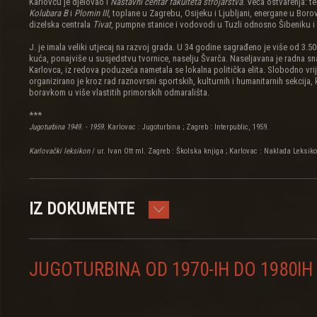
Karlovcu je djelovao i
Nastavni centar fakulteta strojarstva
. Veća ostvarenja: t
Kolubara B
i
Plomin III
, toplane u Zagrebu, Osijeku i Ljubljani, energane u Borov
dizelska centrala
Tivat
, pumpne stanice i vodovodi u Tuzli odnosno Šibeniku 
J. je imala veliki utjecaj na razvoj grada. U 34 godine sagrađeno je više od 3.50
kuća, ponajviše u susjedstvu tvornice, naselju Švarča. Naseljavana je radna sn
Karlovca, iz redova poduzeća nametala se lokalna politička elita. Slobodno vr
organizirano je kroz rad raznovrsni sportskih, kulturnih i humanitarnih sekcija, 
boravkom u više vlastitih primorskih odmarališta.
***
Jugoturbina 1949. - 1959.
Karlovac : Jugoturbina ; Zagreb : Interpublic, 1959.
Karlovački leksikon
/ ur. Ivan Ott ml. Zagreb : Školska knjiga ; Karlovac : Naklada Leksiko
IZ DOKUMENTE
JUGOTURBINA OD 1970-IH DO 1980IH