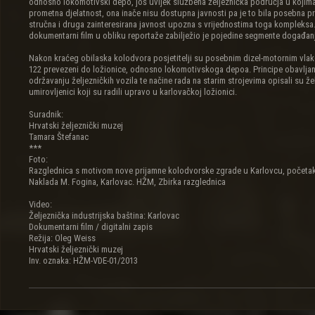
odnosno lokomotivski depo, još uvijek službena željeznička područja u kojima
prometna djelatnost, ona inače nisu dostupna javnosti pa je to bila posebna p
stručna i druga zainteresirana javnost upozna s vrijednostima toga kompleksa.
dokumentarni film u obliku reportaže zabilježio je pojedine segmente događanj
Nakon kraćeg obilaska kolodvora posjetitelji su posebnim dizel-motornim vlak
122 prevezeni do ložionice, odnosno lokomotivskoga depoa. Principe obavljan
održavanju željezničkih vozila te načine rada na starim strojevima opisali su že
umirovljenici koji su radili upravo u karlovačkoj ložionici.
Suradnik:
Hrvatski željeznički muzej
Tamara Štefanac
***
Foto:
Razglednica s motivom nove prijamne kolodvorske zgrade u Karlovcu, početak 
Naklada M. Fogina, Karlovac. HŽM, Zbirka razglednica
Video:
Željeznička industrijska baština: Karlovac
Dokumentarni film / digitalni zapis
Režija: Oleg Weiss
Hrvatski željeznički muzej
Inv. oznaka: HŽM-VDE-01/2013