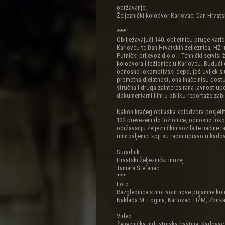
održavanje:
Željeznički kolodvor Karlovac; Dan Hrvatsk
***
Obilježavajući 140. obljetnicu pruge Karl
Karlovcu te Dan Hrvatskih željeznica, HŽ I
Putnički prijevoz d.o.o. i Tehnički servisi 
kolodvora i ložionice u Karlovcu. Budući d
odnosno lokomotivski depo, još uvijek sl
prometna djelatnost, ona inače nisu dostu
stručna i druga zainteresirana javnost up
dokumentarni film u obliku reportaže zabi
Nakon kraćeg obilaska kolodvora posjetit
122 prevezeni do ložionice, odnosno lok
održavanju željezničkih vozila te načine r
umirovljenici koji su radili upravo u karlo
Suradnik:
Hrvatski željeznički muzej
Tamara Štefanac
***
Foto:
Razglednica s motivom nove prijamne kolo
Naklada M. Fogina, Karlovac. HŽM, Zbirka
Video:
Željeznička industrijska baština: Karlovac