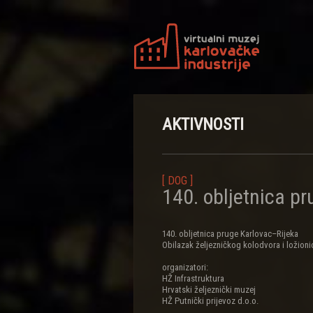
AKTIVNOSTI
[ DOG ]
140. obljetnica pr
140. obljetnica pruge Karlovac–Rijeka
Obilazak željezničkog kolodvora i ložioni
organizatori:
HŽ Infrastruktura
Hrvatski željeznički muzej
HŽ Putnički prijevoz d.o.o.