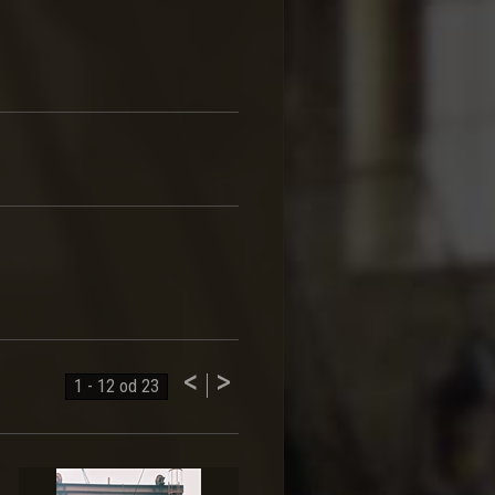
<
>
1
-
12
od
23