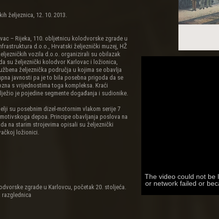
ih željeznica, 12. 10. 2013.
ovac – Rijeka, 110. obljetnicu kolodvorske zgrade u
nfrastruktura d.o.o., Hrvatski željeznički muzej, HŽ
željezničkih vozila d.o.o. organizirali su obilazak
a su željeznički kolodvor Karlovac i ložionica,
užbena željeznička područja u kojima se obavlja
pna javnosti pa je to bila posebna prigoda da se
ozna s vrijednostima toga kompleksa. Kraći
lježio je pojedine segmente događanja i sudionike.
elji su posebnim dizel-motornim vlakom serije 7
omotivskoga depoa. Principe obavljanja poslova na
ada na starim strojevima opisali su željeznički
vačkoj ložionici.
The video could not be 
or network failed or be
dvorske zgrade u Karlovcu, početak 20. stoljeća.
 razglednica